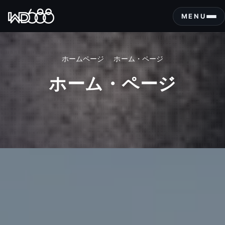
コ
ン
MENU
テ
ン
ツ
ホームページ
ホーム・ページ
に
ス
ホーム・ページ
キ
ッ
プ