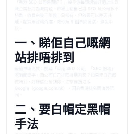
「香港 SEO 公司邊間好？」幾乎係每間想做好網上生意
嘅企業都問過嘅問題。市場上話自己識 SEO 嘅公司多不
勝數，收費由幾千到幾十萬都有，但效果可以差天共
地。呢篇用實戰角度，教你用 5 個準則過濾，避免中
伏。
一、睇佢自己嘅網
站排唔排到
最簡單嘅測試：搜尋「香港 SEO 公司」「SEO 服務」
呢啲關鍵字，間公司自己排唔排到前面？如果連自己都
做唔到，好難信佢幫到你。注意要搜港版
Google（google.com.hk），因為香港排名同海外唔
同。
二、要白帽定黑帽
手法