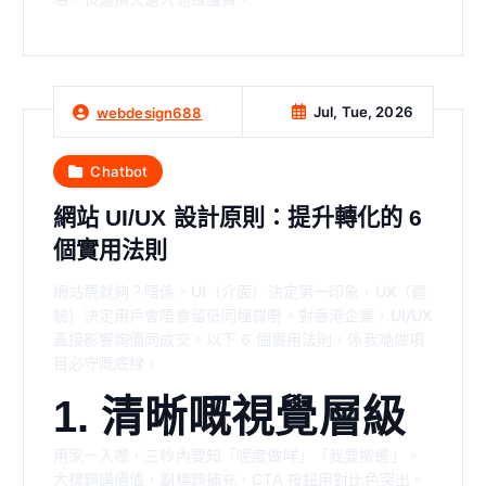
Jul, Tue, 2026
webdesign688
Chatbot
網站 UI/UX 設計原則：提升轉化的 6
個實用法則
網站靚就夠？唔係。UI（介面）決定第一印象，UX（體
驗）決定用戶會唔會留低同埋買嘢。對香港企業，UI/UX
直接影響詢價同成交。以下 6 個實用法則，係我哋做項
目必守嘅底線。
1. 清晰嘅視覺層級
用家一入嚟，三秒內要知「呢度做咩」「我要撳邊」。
大標題講價值，副標題補充，CTA 按鈕用對比色突出。