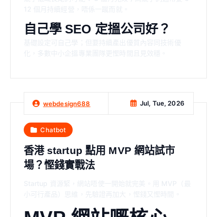
12 個月持續經營，唔係一蹴而就。
自己學 SEO 定搵公司好？
基礎設定可自己學；但要持續產出優質內容同技術優
化，多數中小企搵專業團隊更慳時間且見效穩。
Jul, Tue, 2026
webdesign688
Chatbot
香港 startup 點用 MVP 網站試市
場？慳錢實戰法
Startup 資源緊，網站唔使一開始就完美。用 MVP（最
小可行產品）思維，先驗證再加大，慳錢又慳時間。