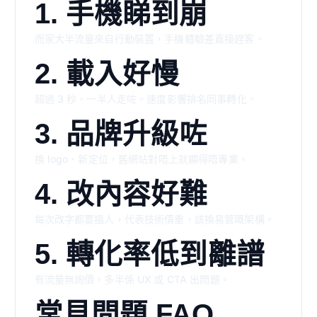
1. 手機睇到崩
而家大半流量來自行動裝置，手機體驗差直接趕客。
2. 載入好慢
超過 3 秒，一半人走咗。速度影響排名同事轉化。
3. 品牌升級咗
換 logo、新定位，舊網站對唔上就顯得唔專業。
4. 改內容好難
每次改字都要搵人，代表技術債重，該換易管嘅架構。
5. 轉化率低到離譜
有流量無詢價，多半係 UX 或 CTA 出問題。
常見問題 FAQ