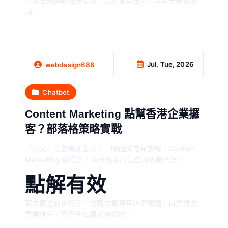
你就唔知邊啲推廣有用，等於盲拳出海。基本安裝係必
須。
Jul, Tue, 2026
webdesign688
Chatbot
Content Marketing 點幫香港企業攞
客？部落格策略實戰
「寫文章點會帶到生意？」呢個係常見誤解。Content
Marketing 做得對，係低成本高信任攞客嘅方法。
點解有效
客未買之前會搜尋。你嘅文章解答咗佢問題，自然建立
專業信任，到佢準備買就會搵你。