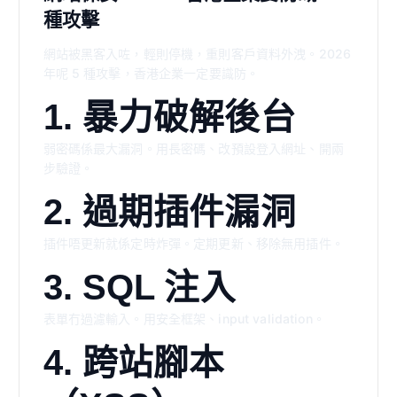
種攻擊
網站被黑客入咗，輕則停機，重則客戶資料外洩。2026
年呢 5 種攻擊，香港企業一定要識防。
1. 暴力破解後台
弱密碼係最大漏洞。用長密碼、改預設登入網址、開兩
步驗證。
2. 過期插件漏洞
插件唔更新就係定時炸彈。定期更新、移除無用插件。
3. SQL 注入
表單冇過濾輸入。用安全框架、input validation。
4. 跨站腳本