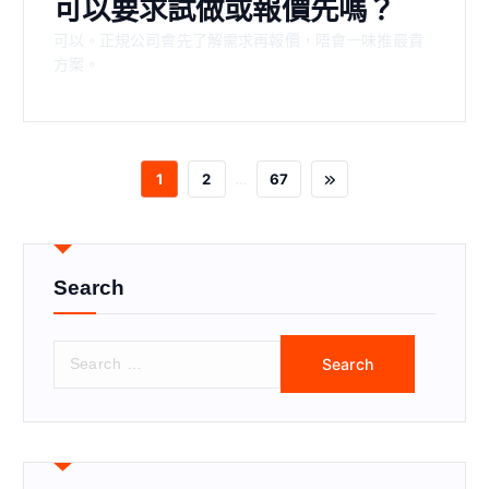
可以要求試做或報價先嗎？
可以。正規公司會先了解需求再報價，唔會一味推最貴
方案。
…
1
2
67
Search
S
e
a
r
c
h