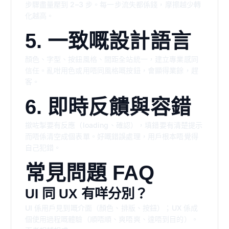
步驟盡量壓到 2–3 步。每一步流失都係錢，摩擦越少轉
化越高。
5. 一致嘅設計語言
顏色、字型、按鈕風格、間距全站統一，建立專業感同
信任。亂咁用色或用唔同風格嘅按鈕，會顯得業餘，趕
客。
6. 即時反饋與容錯
撳咗掣要有反應（loading、確認），填錯要有清楚提示
而唔係清空成個表單。好嘅錯誤處理，用戶根本唔覺得
自己犯錯。
常見問題 FAQ
UI 同 UX 有咩分別？
UI 係用戶見到嘅介面（顏色、排版、按鈕）；UX 係成
個使用過程嘅體驗（順唔順、爽唔爽、達唔到目的）。