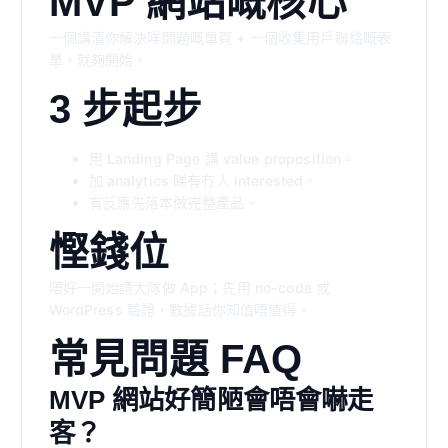
MVP 網站嘅核心
一個講清你解決咩問題嘅單頁 + 一個收集用戶聯絡嘅表
單，就夠開始。
3 步起步
用 Landing Page 講 value proposition。
加 analytics 睇有冇人 interested。
有反應先落本做完整產品。
慳錢位
唔好一開始請大隊做 App；先用 no-code 或
WordPress 驗證，數據話你知值唔值得。
常見問題 FAQ
MVP 網站好簡陋會唔會嚇走
客？