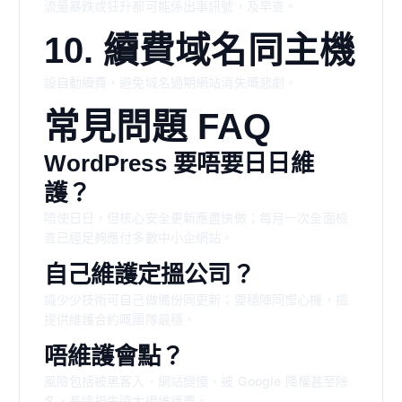
流量暴跌或狂升都可能係出事訊號，及早查。
10. 續費域名同主機
設自動續費，避免域名過期網站消失嘅悲劇。
常見問題 FAQ
WordPress 要唔要日日維
護？
唔使日日，但核心安全更新應盡快做；每月一次全面檢
查已經足夠應付多數中小企網站。
自己維護定搵公司？
識少少技術可自己做備份同更新；要穩陣同慳心機，搵
提供維護合約嘅團隊最穩。
唔維護會點？
風險包括被黑客入、網站變慢、被 Google 降權甚至除
名，長遠損失遠大過維護費。