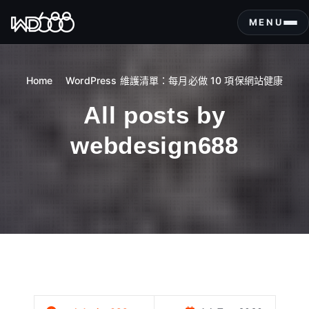
S
k
MENU
i
p
t
Home
WordPress 維護清單：每月必做 10 項保網站健康
o
c
All posts by
o
n
webdesign688
t
e
n
t