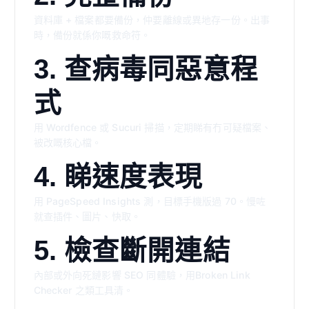
資料庫 + 檔案都要備份，仲要離線或異地存一份。出事
時，備份就係你嘅救命符。
3. 查病毒同惡意程
式
用 Wordfence 或 Sucuri 掃描，定期睇有冇可疑檔案、
被改嘅核心檔。
4. 睇速度表現
用 PageSpeed Insights 測，目標手機版過 70。慢咗
就查插件、圖片、快取。
5. 檢查斷開連結
內部或外向死鏈影響 SEO 同體驗，用Broken Link
Checker 之類工具清。