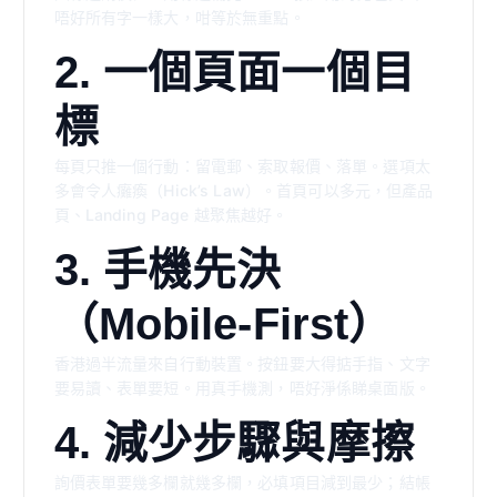
唔好所有字一樣大，咁等於無重點。
2. 一個頁面一個目
標
每頁只推一個行動：留電郵、索取報價、落單。選項太
多會令人癱瘓（Hick’s Law）。首頁可以多元，但產品
頁、Landing Page 越聚焦越好。
3. 手機先決
（Mobile-First）
香港過半流量來自行動裝置。按鈕要大得掂手指、文字
要易讀、表單要短。用真手機測，唔好淨係睇桌面版。
4. 減少步驟與摩擦
詢價表單要幾多欄就幾多欄，必填項目減到最少；結帳