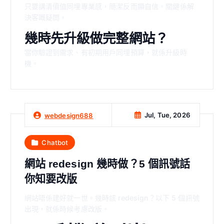
只要講清價值同埋專業感，簡潔反而顯自信。關鍵係解
決客嘅疑問。
幾時先升級做完整網站？
當你驗證到需求、有初期用戶同埋預算，就係升級時
機。
Jul, Tue, 2026
webdesign688
Chatbot
網站 redesign 幾時做？5 個訊號話
你知要改版
網站唔係建好就一世。幾時該 redesign？以下 5 個訊號
出現，就係時候考慮改版。