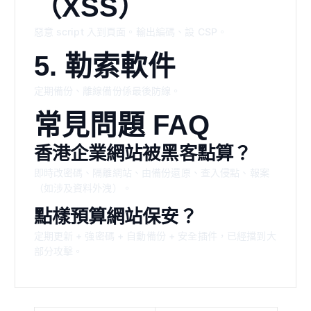
（XSS）
惡意 script 入到頁面。輸出編碼、設 CSP。
5. 勒索軟件
定期備份、離線備份係最後防線。
常見問題 FAQ
香港企業網站被黑客點算？
即時改密碼、隔離網站、由備份還原、查入侵點、報案
（如涉及資料外洩）。
點樣預算網站保安？
定期更新 + 強密碼 + 自動備份 + 安全插件，已經擋到大
部分攻擊。