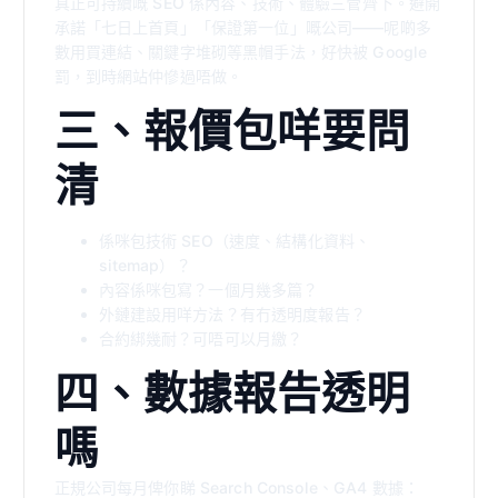
真正可持續嘅 SEO 係內容、技術、體驗三管齊下。避開
承諾「七日上首頁」「保證第一位」嘅公司——呢啲多
數用買連結、關鍵字堆砌等黑帽手法，好快被 Google
罰，到時網站仲慘過唔做。
三、報價包咩要問
清
係咪包技術 SEO（速度、結構化資料、
sitemap）？
內容係咪包寫？一個月幾多篇？
外鏈建設用咩方法？有冇透明度報告？
合約綁幾耐？可唔可以月繳？
四、數據報告透明
嗎
正規公司每月俾你睇 Search Console、GA4 數據：