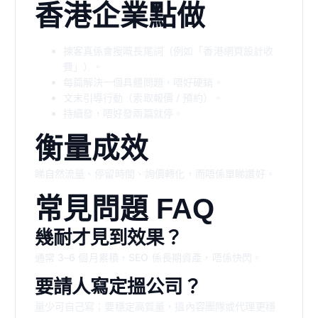
香港企業點做
揀客真係會搜嘅長尾詞（例如「香港網頁設計收
費」）。
每篇解決一個具體問題，唔好硬銷。
文末引導行動（索取報價 / 預約）。
持續發，唔好發兩篇就停。
衡量成效
睇自然流量、停留時間、詢價轉化，而唔係單睇讚好。
常見問題 FAQ
幾耐才見到效果？
通常 3–6 個月累積，SEO 係長期資產，唔係快閃。
要請人寫定搵公司？
量少可自己寫；要穩定高質量，搵內容團隊或代理更穩