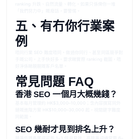
ranking 升跌、自然流量、轉化。如果只係俾你一堆
「我們努力中」嘅廢話，要警惕。
五、有冇你行業案
例
唔同行業 SEO 難度唔同。做過你同行、甚至同區競爭對
手嘅公司，上手快好多。要求睇實際 ranking 截圖，唔
好淨係睇靚靚嘅客戶名單。
常見問題 FAQ
香港 SEO 一個月大概幾錢？
基本每月管理約 HK$3,000–10,000；含內容撰寫同外
鏈嘅進階方案 HK$10,000–30,000 起，視關鍵字難度
同範圍。
SEO 幾耐才見到排名上升？
競爭低嘅長尾詞可能 1–3 個月見效；高競爭詞通常要 6–