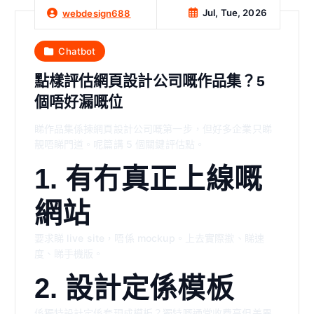
Jul, Tue, 2026
webdesign688
Chatbot
點樣評估網頁設計公司嘅作品集？5
個唔好漏嘅位
睇作品集係揀網頁設計公司嘅第一步，但好多企業只睇
靚唔睇門道。呢篇講 5 個關鍵評估點。
1. 有冇真正上線嘅
網站
要求睇 live site，唔係 mockup。上去實際撳、睇速
度、睇手機版。
2. 設計定係模板
係獨特設計定係套現成模板？獨特嘅通常收費高但差異