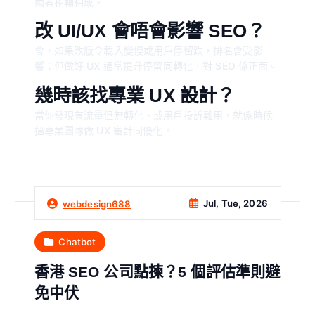
兩者相輔相成。
改 UI/UX 會唔會影響 SEO？
會，如果改版令載入變慢或用戶停留跌，排名會受影
響；但做好 UX 通常提升停留同轉化，對 SEO 係正面。
幾時該找專業 UX 設計？
當你發現有流量但無轉化、或用戶投訴難用，就係時候
搵專業團隊做 UX 審計同優化。
Jul, Tue, 2026
webdesign688
Chatbot
香港 SEO 公司點揀？5 個評估準則避
免中伏