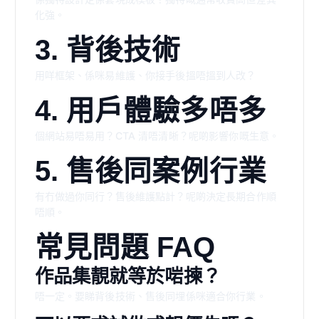
化強。
3. 背後技術
用咩框架、係咪易維護、你接手後搵唔搵到人改？
4. 用戶體驗多唔多
個網站易唔易用？CTA 清唔清晰？呢啲影響你嘅生意。
5. 售後同案例行業
有冇做過你同行？售後維護點計？呢啲決定長期合作順
唔順。
常見問題 FAQ
作品集靚就等於啱揀？
唔一定。要睇背後技術、售後同埋係咪適合你行業。