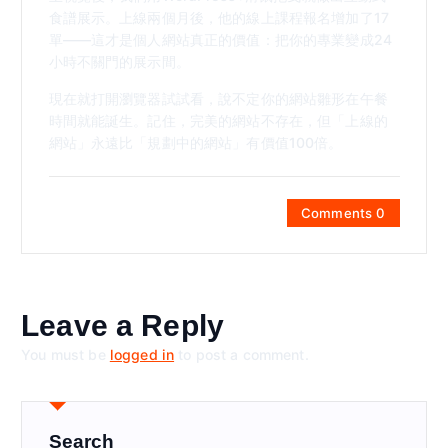
食譜展示。上線兩個月後，他的線上課程報名增加了17
單——這才是個人網站真正的價值：把你的專業變成24
小時不關門的展示間。
現在就打開瀏覽器試試看，說不定你的網站雛形在午餐
時間就能誕生。記住，完美的網站不存在，但「上線的
網站」永遠比「規劃中的網站」有價值100倍。
Comments 0
Leave a Reply
You must be
logged in
to post a comment.
Search