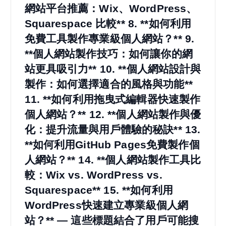
網站平台推薦：Wix、WordPress、
Squarespace 比較** 8. **如何利用
免費工具製作專業級個人網站？** 9.
**個人網站製作技巧：如何讓你的網
站更具吸引力** 10. **個人網站設計與
製作：如何選擇適合的風格與功能**
11. **如何利用拖曳式編輯器快速製作
個人網站？** 12. **個人網站製作與優
化：提升流量與用戶體驗的秘訣** 13.
**如何利用GitHub Pages免費製作個
人網站？** 14. **個人網站製作工具比
較：Wix vs. WordPress vs.
Squarespace** 15. **如何利用
WordPress快速建立專業級個人網
站？** — 這些標題結合了用戶可能搜