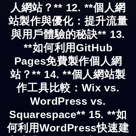
人網站？** 12. **個人網
站製作與優化：提升流量
與用戶體驗的秘訣** 13.
**如何利用GitHub
Pages免費製作個人網
站？** 14. **個人網站製
作工具比較：Wix vs.
WordPress vs.
Squarespace** 15. **如
何利用WordPress快速建