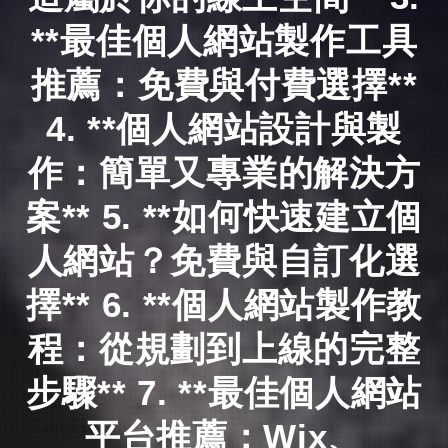
**最佳個人網站製作工具
推薦：免費與付費選擇**
4. **個人網站設計與製
作：簡單又專業的解決方
案** 5. **如何快速建立個
人網站？免費與自訂化選
擇** 6. **個人網站製作教
程：從規劃到上線的完整
步驟** 7. **最佳個人網站
平台推薦：Wix、