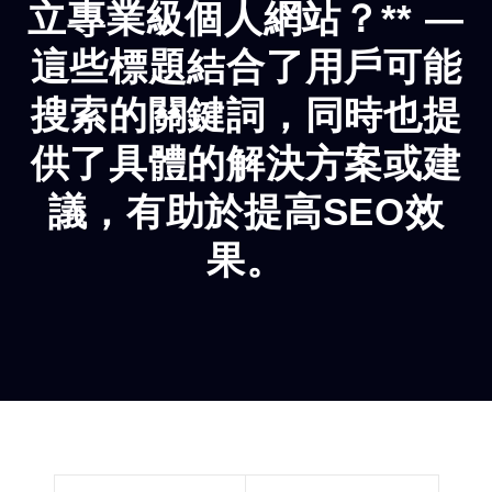
立專業級個人網站？** —
這些標題結合了用戶可能
搜索的關鍵詞，同時也提
供了具體的解決方案或建
議，有助於提高SEO效
果。