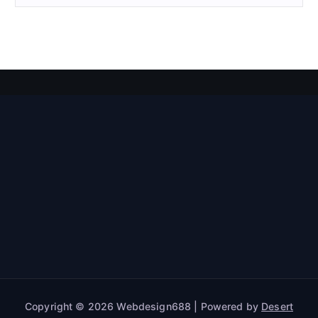
Copyright © 2026 Webdesign688 | Powered by
Desert