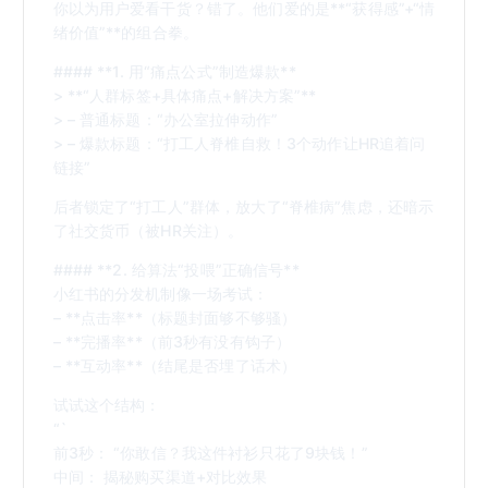
你以为用户爱看干货？错了。他们爱的是**“获得感”+“情
绪价值”**的组合拳。
#### **1. 用“痛点公式”制造爆款**
> **“人群标签+具体痛点+解决方案”**
> – 普通标题：“办公室拉伸动作”
> – 爆款标题：“打工人脊椎自救！3个动作让HR追着问
链接”
后者锁定了“打工人”群体，放大了“脊椎病”焦虑，还暗示
了社交货币（被HR关注）。
#### **2. 给算法“投喂”正确信号**
小红书的分发机制像一场考试：
– **点击率**（标题封面够不够骚）
– **完播率**（前3秒有没有钩子）
– **互动率**（结尾是否埋了话术）
试试这个结构：
“`
前3秒： “你敢信？我这件衬衫只花了9块钱！”
中间： 揭秘购买渠道+对比效果