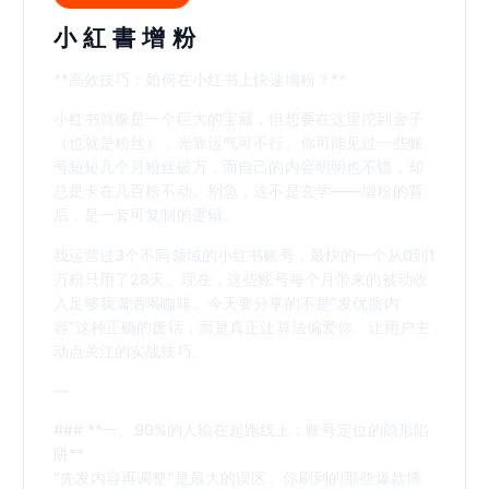
小 紅 書 增 粉
**高效技巧：如何在小红书上快速增粉？**
小红书就像是一个巨大的宝藏，但想要在这里挖到金子
（也就是粉丝），光靠运气可不行。你可能见过一些账
号短短几个月粉丝破万，而自己的内容明明也不错，却
总是卡在几百粉不动。别急，这不是玄学——增粉的背
后，是一套可复制的逻辑。
我运营过3个不同领域的小红书账号，最快的一个从0到1
万粉只用了28天。现在，这些账号每个月带来的被动收
入足够我潇洒喝咖啡。今天要分享的不是“发优质内
容”这种正确的废话，而是真正让算法偏爱你、让用户主
动点关注的实战技巧。
—
### **一、90%的人输在起跑线上：账号定位的隐形陷
阱**
“先发内容再调整”是最大的误区。你刷到的那些爆款博