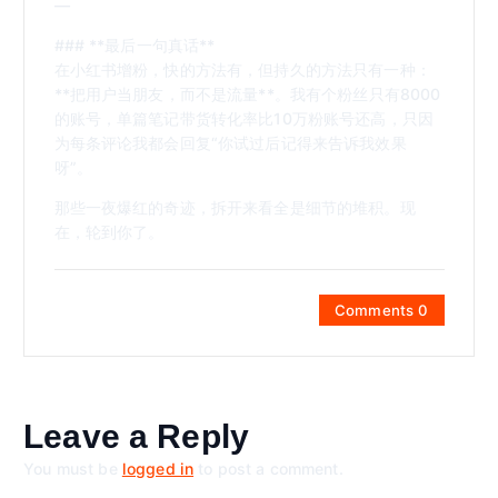
—
### **最后一句真话**
在小红书增粉，快的方法有，但持久的方法只有一种：
**把用户当朋友，而不是流量**。我有个粉丝只有8000
的账号，单篇笔记带货转化率比10万粉账号还高，只因
为每条评论我都会回复“你试过后记得来告诉我效果
呀”。
那些一夜爆红的奇迹，拆开来看全是细节的堆积。现
在，轮到你了。
Comments 0
Leave a Reply
You must be
logged in
to post a comment.