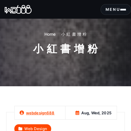
S
k
MENU
i
p
t
Home
小 紅 書 增 粉
o
c
小 紅 書 增 粉
o
n
t
e
n
t
Aug, Wed, 2025
webdesign688
Web Design