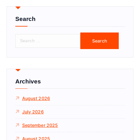
Search
S
e
a
r
c
h
f
Archives
o
r
August 2026
:
July 2026
September 2025
August 2025