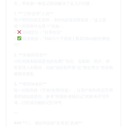
主，早在第一条笔记前就解决了这几个问题：
1. **“三秒定律”人设**
用户滑到你的主页时，3秒内必须清楚知道：“这人是
谁？对我有什么用？”比如：
–
模糊定位：“分享生活”
–
精准狙击：“150小个子穿搭 | 显高10cm的作弊技
巧”
2. **关键词埋雷**
小红书搜索框就是你的免费广告位。在昵称、简介、标
签里埋入长尾词，比如“油痘肌护肤”比“美妆博主”更容易
被精准搜索。
3. **视觉锤效应**
统一封面风格（字体/色调/排版），让用户刷到笔记不用
看ID就知道是你。参考“阿紫的省钱日记”的紫色手写字
体，已经成为她的记忆符号。
—
### **二、爆款内容的“反常识”真相**