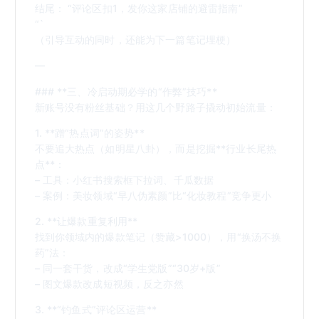
结尾： “评论区扣1，发你这家店铺的避雷指南”
“`
（引导互动的同时，还能为下一篇笔记埋梗）
—
### **三、冷启动期必学的“作弊”技巧**
新账号没有粉丝基础？用这几个野路子撬动初始流量：
1. **蹭“热点词”的姿势**
不要追大热点（如明星八卦），而是挖掘**行业长尾热
点**：
– 工具：小红书搜索框下拉词、千瓜数据
– 案例：美妆领域“早八伪素颜”比“化妆教程”竞争更小
2. **让爆款重复利用**
找到你领域内的爆款笔记（赞藏>1000），用“换汤不换
药”法：
– 同一套干货，改成“学生党版”“30岁+版”
– 图文爆款改成短视频，反之亦然
3. **“钓鱼式”评论区运营**