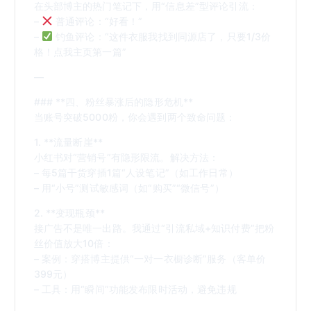
在头部博主的热门笔记下，用“信息差”型评论引流：
–
普通评论：“好看！”
–
钓鱼评论：“这件衣服我找到同源店了，只要1/3价
格！点我主页第一篇”
—
### **四、粉丝暴涨后的隐形危机**
当账号突破5000粉，你会遇到两个致命问题：
1. **流量断崖**
小红书对“营销号”有隐形限流。解决方法：
– 每5篇干货穿插1篇“人设笔记”（如工作日常）
– 用“小号”测试敏感词（如“购买”“微信号”）
2. **变现瓶颈**
接广告不是唯一出路。我通过“引流私域+知识付费”把粉
丝价值放大10倍：
– 案例：穿搭博主提供“一对一衣橱诊断”服务（客单价
399元）
– 工具：用“瞬间”功能发布限时活动，避免违规