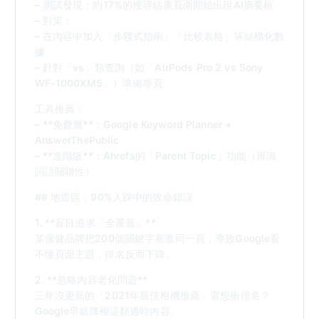
– 測試發現：約17%的搜尋結果頁面開始出現AI摘要框
– 對策：
– 在內容中加入「步驟式指南」「比較表格」等結構化數
據
– 針對「vs」類查詢（如「AirPods Pro 2 vs Sony
WF-1000XM5」）準備專頁
工具推薦：
– **免費層**：Google Keyword Planner +
AnswerThePublic
– **進階版**：Ahrefs的「Parent Topic」功能（辨識
詞語關聯性）
## 地雷區：90%人踩中的致命錯誤
1. **盲目追求「全覆蓋」**
某保健品牌把200個關鍵字塞進同一頁，導致Google看
不懂頁面主題，排名反而下降。
2. **忽略內容老化問題**
三年沒更新的「2021年最佳相機推薦」還想衝排名？
Google早就降權這類過時內容。