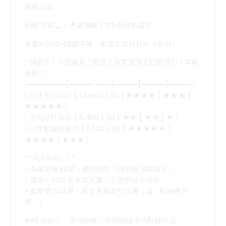
飲食計畫」
### 階段二：過濾關鍵字的5個殘酷標準
蒐集到200+關鍵字後，用這張表格打分（範例）：
| 關鍵字 | 月搜索量 | 難度 | 商業意圖 | 點擊潛力 | 本地
相關 |
|—————–|———-|——|———-|———-|———-|
| 台北室內設計 | 12,000 | 65 | ★★★★ | ★★★ |
★★★★★ |
| 室內設計風格 | 8,400 | 40 | ★★ | ★★ | ★ |
| 小坪數裝修費用 | 5,100 | 38 | ★★★★★ |
★★★★ | ★★★ |
**淘汰原則：**
– 商業意圖≤2星：優先刪除（除非做品牌曝光）
– 難度＞70且無首頁資源：小型網站先繞道
– 點擊潛力=1星：可能是知識型查詢（如「RGB是什
麼」）
### 階段三：佈局策略－不同關鍵字的對應作法