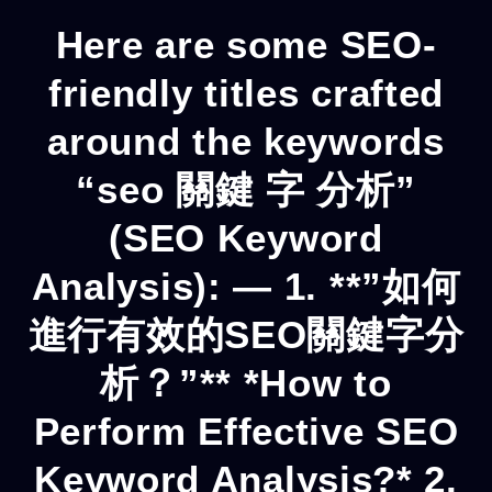
Here are some SEO-
friendly titles crafted
around the keywords
“seo 關鍵 字 分析”
(SEO Keyword
Analysis): — 1. **”如何
進行有效的SEO關鍵字分
析？”** *How to
Perform Effective SEO
Keyword Analysis?* 2.