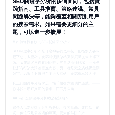
SEO關鍵字分析的多個面向，包括實
踐指南、工具推薦、策略建議、常見
問題解決等，能夠覆蓋相關類別用戶
的搜索需求。如果需要更細分的主
題，可以進一步擴展！
# 如何進行有效的SEO關鍵字分析？
SEO關鍵字分析不是什麼神秘的黑科技，但很多人要嘛
把它想得太複雜，要嘛隨便做做就期待流量從天上掉下
來。我在幫客戶優化網站時，常看到兩種極端：一種是
把所有行業大詞都塞進內容，另一種是完全憑感覺選關
鍵字。結果？要嘛競爭不過大網站，要嘛根本沒人搜。
真正的關鍵字分析像是一場「搜尋意圖偵探遊戲」——
你得找出用戶真正的需求，而不是自嗨。
## 為什麼關鍵字分析總是被誤解？
很多人以為關鍵字分析就是找「搜索量高、難度低」的
詞，但這只是最基礎的層面。更大的陷阱在於：