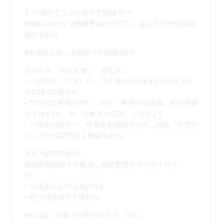
3. **用英文工具分析中文關鍵字**
SEMrush的中文數據準確度約72%，建議用5118或愛站
網交叉驗證。
## 成效追蹤：超越排名的關鍵指標
別只盯著「排名第幾」，要監測：
– **點擊率（CTR）**：排名第5但CTR 8%可能比第3
名CTR 3%更有利
– **自然流量轉換率**：來自「商用冷氣維修」的流量轉
換率達4.7%，而「冷氣不冷原因」只有0.2%
– **搜尋詞變化**：每季更新關鍵字清單，例如「疫苗預
約」在疫情期間搜索量暴增30倍
某客戶的實際案例：
重新調整關鍵字策略後，雖然整體排名只進步12%，
但：
– 合格潛在客戶增加214%
– 每次轉換成本下降67%
## 結論：關鍵字分析的本質是「對話」