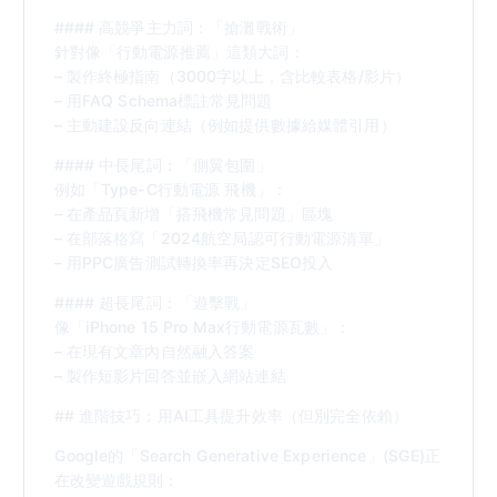
#### 高競爭主力詞：「搶灘戰術」
針對像「行動電源推薦」這類大詞：
– 製作終極指南（3000字以上，含比較表格/影片）
– 用FAQ Schema標註常見問題
– 主動建設反向連結（例如提供數據給媒體引用）
#### 中長尾詞：「側翼包圍」
例如「Type-C行動電源 飛機」：
– 在產品頁新增「搭飛機常見問題」區塊
– 在部落格寫「2024航空局認可行動電源清單」
– 用PPC廣告測試轉換率再決定SEO投入
#### 超長尾詞：「遊擊戰」
像「iPhone 15 Pro Max行動電源瓦數」：
– 在現有文章內自然融入答案
– 製作短影片回答並嵌入網站連結
## 進階技巧：用AI工具提升效率（但別完全依賴）
Google的「Search Generative Experience」(SGE)正
在改變遊戲規則：