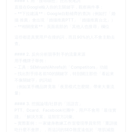
#### 1. 用「搜尋聯想」挖出長尾詞
直接在Google輸入你的主關鍵字，觀察兩件事：
– **下拉建議**：Google自動補齊的查詢（例如打「婚
攝 推薦」會出現「婚攝推薦PTT」「婚攝推薦台北」）
– **相關搜索**：頁面底部的「其他人也搜尋」欄位
這些都是真實用戶在搜的詞，而且90%的人不會主動去
查。
#### 2. 反向分析競爭對手的流量來源
用手機牌子舉例：
– 工具：SEMrush/Ahrefs的「Competitors」功能
– 找出對手排名前10的關鍵字，特別關注那些「看起來
不像關鍵字」的詞組
（例如某手機品牌竟靠「夜景模式怎麼開」帶來大量流
量）
#### 3. 挖掘論壇/社群的「活語言」
PTT、Dcard、Facebook社團中，用戶不會用「最佳實
踐」「解決方案」這類官方詞彙。
– 實際案例：一家健身教練工作室發現學員常問「重訓後
吃什麼不會胖」，而這詞的SEO難度遠低於「增肌減脂