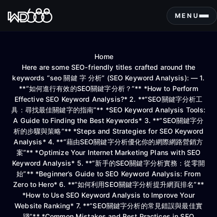
S
k
MENU
i
p
t
Home
o
Here are some SEO-friendly titles crafted around the
c
keywords “seo 關鍵 字 分析” (SEO Keyword Analysis): — 1.
o
**”如何進行有效的SEO關鍵字分析？”** *How to Perform
n
Effective SEO Keyword Analysis?* 2. **”SEO關鍵字分析工
t
具：尋找最佳關鍵字的指南”** *SEO Keyword Analysis Tools:
e
A Guide to Finding the Best Keywords* 3. **”SEO關鍵字分
n
析的步驟與策略”** *Steps and Strategies for SEO Keyword
t
Analysis* 4. **”藉由SEO關鍵字分析優化你的網際網路營銷方
案”** *Optimize Your Internet Marketing Plans with SEO
Keyword Analysis* 5. **”新手的SEO關鍵字分析實務：從零開
始”** *Beginner’s Guide to SEO Keyword Analysis: From
Zero to Hero* 6. **”如何利用SEO關鍵字分析提升網頁排名”**
*How to Use SEO Keyword Analysis to Improve Your
Website Ranking* 7. **”SEO關鍵字分析的常見錯誤與最佳實
踐”** *Common Mistakes and Best Practices in SEO