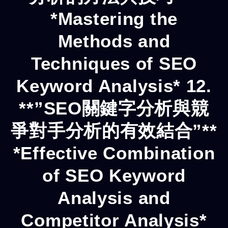
*Mastering the
Methods and
Techniques of SEO
Keyword Analysis* 12.
**”SEO關鍵字分析與競
爭對手分析的有效結合”**
*Effective Combination
of SEO Keyword
Analysis and
Competitor Analysis*