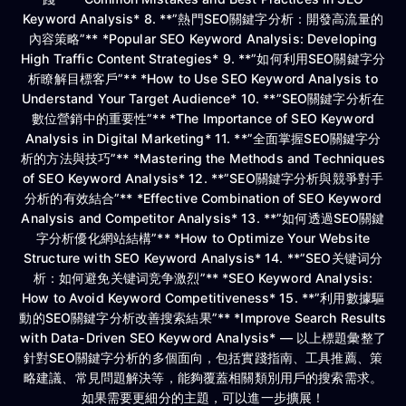
Keyword Analysis* 8. **”熱門SEO關鍵字分析：開發高流量的
內容策略”** *Popular SEO Keyword Analysis: Developing
High Traffic Content Strategies* 9. **”如何利用SEO關鍵字分
析瞭解目標客戶”** *How to Use SEO Keyword Analysis to
Understand Your Target Audience* 10. **”SEO關鍵字分析在
數位營銷中的重要性”** *The Importance of SEO Keyword
Analysis in Digital Marketing* 11. **”全面掌握SEO關鍵字分
析的方法與技巧”** *Mastering the Methods and Techniques
of SEO Keyword Analysis* 12. **”SEO關鍵字分析與競爭對手
分析的有效結合”** *Effective Combination of SEO Keyword
Analysis and Competitor Analysis* 13. **”如何透過SEO關鍵
字分析優化網站結構”** *How to Optimize Your Website
Structure with SEO Keyword Analysis* 14. **”SEO关键词分
析：如何避免关键词竞争激烈”** *SEO Keyword Analysis:
How to Avoid Keyword Competitiveness* 15. **”利用數據驅
動的SEO關鍵字分析改善搜索結果”** *Improve Search Results
with Data-Driven SEO Keyword Analysis* — 以上標題彙整了
針對SEO關鍵字分析的多個面向，包括實踐指南、工具推薦、策
略建議、常見問題解決等，能夠覆蓋相關類別用戶的搜索需求。
如果需要更細分的主題，可以進一步擴展！