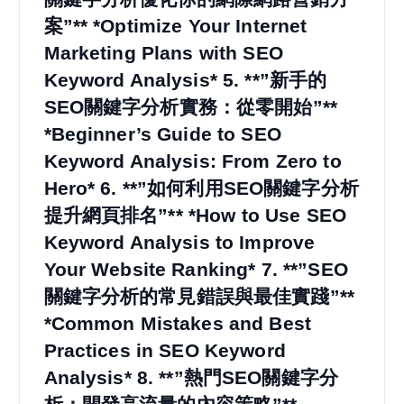
案”** *Optimize Your Internet
Marketing Plans with SEO
Keyword Analysis* 5. **”新手的
SEO關鍵字分析實務：從零開始”**
*Beginner’s Guide to SEO
Keyword Analysis: From Zero to
Hero* 6. **”如何利用SEO關鍵字分析
提升網頁排名”** *How to Use SEO
Keyword Analysis to Improve
Your Website Ranking* 7. **”SEO
關鍵字分析的常見錯誤與最佳實踐”**
*Common Mistakes and Best
Practices in SEO Keyword
Analysis* 8. **”熱門SEO關鍵字分