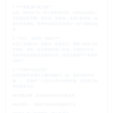
1. **只看數據不看意圖**
比如「iPhone 13」每月搜索量50萬，但搜這個詞的人
可能是想買手機、看評測、找維修，或是比較規格。如
果你賣手機殼，硬衝這個詞反而會吸引一堆不相關的流
量。
2. **迷信「低競爭」關鍵字**
有些工具標記為「低難度」的長尾詞，實際上根本沒商
業價值。例如「如何讓貓咪愛上洗澡」可能很好排名，
但如果你的業務是寵物美容店，這類流量幾乎不會轉化
成客戶。
3. **忽略本地化訊號**
在地商家拚命優化全國性關鍵字（如「最好吃的牛肉
麵」），卻漏掉「台北中山區牛肉麵推薦」這種真正能
帶來顧客的詞。
## 實戰步驟：從蒐集到執行的完整流程
### 階段一：關鍵字蒐集的3種聰明方法