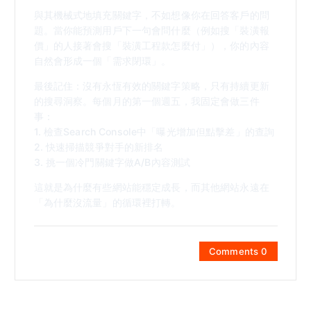
與其機械式地填充關鍵字，不如想像你在回答客戶的問
題。當你能預測用戶下一句會問什麼（例如搜「裝潢報
價」的人接著會搜「裝潢工程款怎麼付」），你的內容
自然會形成一個「需求閉環」。
最後記住：沒有永恆有效的關鍵字策略，只有持續更新
的搜尋洞察。每個月的第一個週五，我固定會做三件
事：
1. 檢查Search Console中「曝光增加但點擊差」的查詢
2. 快速掃描競爭對手的新排名
3. 挑一個冷門關鍵字做A/B內容測試
這就是為什麼有些網站能穩定成長，而其他網站永遠在
「為什麼沒流量」的循環裡打轉。
Comments 0