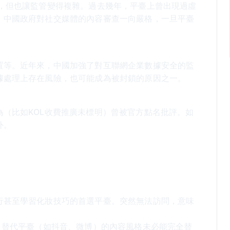
力，但也讓監管變得複雜。過去幾年，平臺上曾出現過虛
。中國政府對社交媒體的內容審查一向嚴格，一旦平臺
置等。近年來，中國加強了對互聯網企業數據安全的監
據處理上存在風險，也可能成為被封鎖的原因之一。
（比如KOL收費推廣未標明）曾被官方點名批評。如
外。
行甚至學習化妝技巧的首選平臺。突然無法訪問，意味
，替代平臺（如抖音、微博）的內容風格未必能完全替