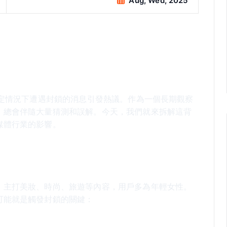
Aug, Wed, 2025
地區或特定情況下遭遇封鎖的消息引發熱議。作為一個長期觀察
，總會伴隨大量猜測和誤解。今天，我們就來拆解這背
媒體行業的影響。
，主打美妝、時尚、旅遊等內容，用戶多為年輕女性。
可能就是觸發封鎖的關鍵：