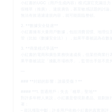
小紅書的UGC（用戶生成內容）模式讓它充滿活
假種草（推廣）、違規廣告，甚至敏感話題的討論
無法有效過濾違規內容，就可能面臨整頓。
2. **數據安全疑慮**
小紅書擁有大量用戶數據，包括消費習慣、地理位
管（比如《數據安全法》），如果平臺被認為在數
3. **商業模式爭議**
小紅書的電商和廣告業務快速成長，但某些商業行為
果平臺被認定「擾亂市場秩序」，監管出手並不意
—
### **封鎖的影響：誰最受傷？**
#### **1. 普通用戶：失去「種草」聖地**
對許多年輕人來說，小紅書是發現新產品、規劃旅
著：
– 資訊獲取中斷：許多用戶依賴小紅書的真實測評