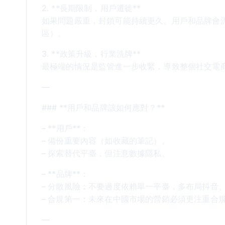
2. **長期限制，用戶遷徙**
如果問題嚴重，封鎖可能持續更久。用戶和品牌會
區）。
3. **政策升級，行業洗牌**
最極端的情況是監管進一步收緊，導致整個社交電商
—
### **用戶和品牌該如何應對？**
– **用戶**：
– 備份重要內容（如收藏的筆記）。
– 探索替代平臺，但注意數據隱私。
– **品牌**：
– 分散風險：不要過度依賴單一平臺，多布局抖音
– 合規第一：未來在中國市場的營銷必須更注重合
—