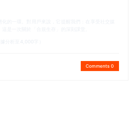
態化的一環。對用戶來說，它提醒我們：在享受社交媒
，這是一次關於「合規生存」的深刻課堂。
據分析至4,000字）
Comments 0