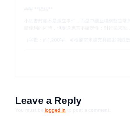
### **總結**
小紅書封鎖不是孤立事件，而是中國互聯網監管常
體便利的同時，也要適應其不確定性；對行業來說
（字數：約1,200字，可根據需求擴充具體案例或數
Leave a Reply
You must be
logged in
to post a comment.