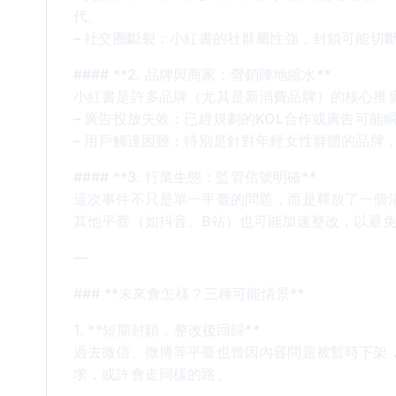
代。
– 社交圈斷裂：小紅書的社群屬性強，封鎖可能切
#### **2. 品牌與商家：營銷陣地縮水**
小紅書是許多品牌（尤其是新消費品牌）的核心推
– 廣告投放失效：已經規劃的KOL合作或廣告可能
– 用戶觸達困難：特別是針對年輕女性群體的品牌
#### **3. 行業生態：監管信號明確**
這次事件不只是單一平臺的問題，而是釋放了一個清
其他平臺（如抖音、B站）也可能加速整改，以避
—
### **未來會怎樣？三種可能情景**
1. **短期封鎖，整改後回歸**
過去微信、微博等平臺也曾因內容問題被暫時下架
求，或許會走同樣的路。