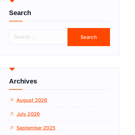
Search
S
e
a
r
c
h
f
Archives
o
r
August 2026
:
July 2026
September 2025