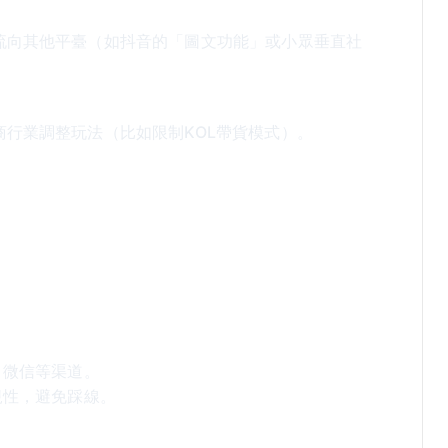
流向其他平臺（如抖音的「圖文功能」或小眾垂直社
行業調整玩法（比如限制KOL帶貨模式）。
、微信等渠道。
規性，避免踩線。