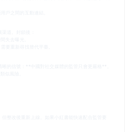
斷用戶之間的互動連結。
廣渠道。封鎖後：
瞬間失去曝光。
，需要重新尋找替代平臺。
晰的信號：**中國對社交媒體的監管只會更嚴格**。
免類似風險。
，但整改後重新上線。如果小紅書能快速配合監管要