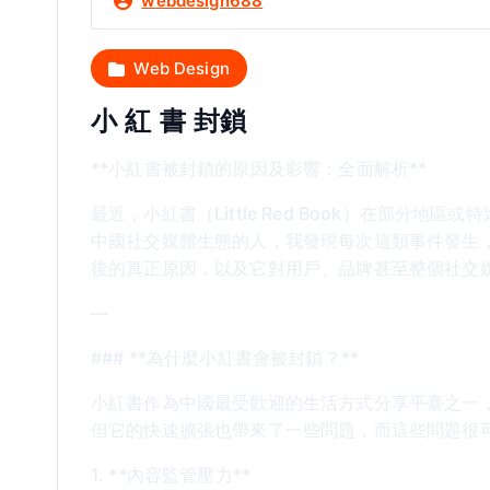
webdesign688
Web Design
小 紅 書 封鎖
**小紅書被封鎖的原因及影響：全面解析**
最近，小紅書（Little Red Book）在部分
中國社交媒體生態的人，我發現每次這類事件發生
後的真正原因，以及它對用戶、品牌甚至整個社交
—
### **為什麼小紅書會被封鎖？**
小紅書作為中國最受歡迎的生活方式分享平臺之一
但它的快速擴張也帶來了一些問題，而這些問題很
1. **內容監管壓力**