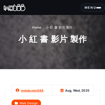
S
k
MENU
i
p
t
Home
小 紅 書 影片 製作
o
c
小 紅 書 影片 製作
o
n
t
e
n
t
Aug, Wed, 2025
webdesign688
Web Design