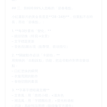
## 三、剪輯時99%人忽略的「節奏毒點」
小紅書影片的黃金長度是**28-34秒**，但重點不在時
長，而在「節奏點」：
1. **每3秒要有「變化」**
– 鏡頭切換（特寫→全景）
– 文字標題更新
– 音效/貼圖出現（點擊聲、箭頭指引）
2. **關鍵動作必須「卡節拍」**
用剪映的「自動踩點」功能，把這些動作對齊音樂鼓
點：
– 口紅塗抹的瞬間
– 衣服甩開的動作
– 食物切開的畫面
3. **字幕字體暗藏玄機**
– 文青風：用「悠然小楷」+淺灰色
– 潮流風：用「字體圈欣意」+螢光粉邊框
– 忌諱：系統預設黑體（顯得像官方通告）