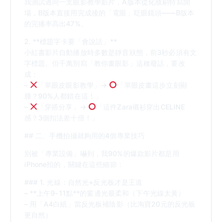
我測試過同一支眼影教學影片，A版本從化妝刷特寫開
場，B版本直接用完成後的「電眼」眨眼鏡頭——B版本
的完播率高出47%。
2. **標題字卡要「會說話」**
小紅書影片自動播放時多數是靜音狀態，前3秒必須有文
字標題。但千萬別寫「教你畫眼影」這種廢話，要改
成：
–
「單眼皮眼影教學」→
「單眼皮畫這步立刻顯
腫？90%人都錯在這！」
–
「穿搭分享」→
「這件Zara襯衫穿出CELINE
感？3個扣法差十倍！」
## 二、手機拍攝就夠用的4個專業技巧
別被「專業設備」嚇到，我90%的爆款影片都是用
iPhone拍的，關鍵在這些細節：
### 1. 光線：自然光+反光板才是王道
– **上午9-11點**的窗邊光最柔和（下午光線太黃）
– 用「A4白紙」當反光板補陰影（比淘寶20元的反光板
更自然）