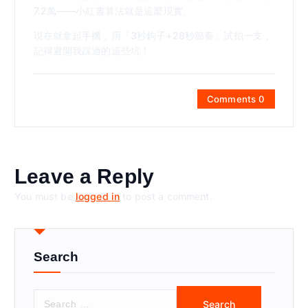
7.2萬——小紅書算法就是這麼現實。
現在就拿起手機，用「3秒鉤子+28秒節奏」試拍一支，
記得避開我踩過的這些坑！
Comments 0
Leave a Reply
You must be
logged in
to post a comment.
Search
S