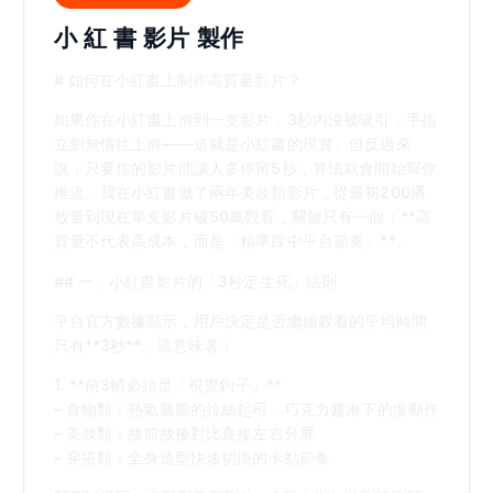
小 紅 書 影片 製作
# 如何在小紅書上制作高質量影片？
如果你在小紅書上滑到一支影片，3秒內沒被吸引，手指
立刻無情往上滑——這就是小紅書的現實。但反過來
說，只要你的影片能讓人多停留5秒，算法就會開始幫你
推流。我在小紅書做了兩年美妝類影片，從最初200播
放量到現在單支影片破50萬觀看，關鍵只有一個：**高
質量不代表高成本，而是「精準踩中平台節奏」**。
## 一、小紅書影片的「3秒定生死」法則
平台官方數據顯示，用戶決定是否繼續觀看的平均時間
只有**3秒**。這意味著：
1. **前3幀必須是「視覺鉤子」**
– 食物類：熱氣騰騰的拉絲起司、巧克力醬淋下的慢動作
– 美妝類：妝前妝後對比直接左右分屏
– 穿搭類：全身造型快速切換的卡點節奏