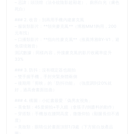
– 忌諱：頭頂燈（法令紋陰影超顯老）、廁所白光（膚色
死白）
### 2. 收音：別再用手機內建麥克風
– 服裝類影片：**領夾麥克風**（博雅MM1夠用，200
元有找）
– 口播類影片：**指向性麥克風**（推薦博雅BY-V1，避
免環境雜音）
測試數據：同樣內容，外接麥克風的影片收藏率提升
33%
### 3. 防抖：沒有穩定器也能拍
– 雙手握手機，手肘夾緊身體兩側
– 後期用「剪映」的「防抖功能」（強度調到20%就
好，過高會畫面扭曲）
### 4. 構圖：小紅書最愛「偽男友視角」
– 美食類：45度俯拍+手入鏡（拿筷子/倒醬料的動作）
– 穿搭類：手機放在腰間高度，微微仰拍（顯腿長但不過
度）
– 美妝類：眼睛位於畫面頂部1/3處（下方留白放產品
圖）