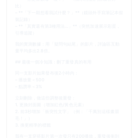
比）
– **「下一期想看我試什麼？」**（鏡頭外手寫筆記本假
裝記錄）
– **「其實還有第3種用法…」**（突然加速展示彩蛋，
引導追蹤）
我的實測數據：用「疑問句結尾」的影片，評論區互動
量平均多出2.8倍。
## 最後一個冷知識：刪了重發真的有用
同一支影片如果發布後2小時內：
– 播放量＜500
– 點讚率＜3%
立刻刪除，做這些調整後重發：
1. 更換封面圖（增加紅色/黃色元素）
2. 前3秒增加「衝突性文字」（例：「千萬別這樣畫眉
毛！」）
3. 換更精準的標籤
我有一支穿搭影片第一次發只有200播放，重發後衝到