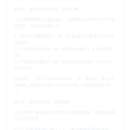
## 四、讓算法愛上你的「標籤心機」
小紅書的標籤不是越多越好，我的爆款影片都只打**3個
標籤**，但符合這個公式：
1. **1個大流量標籤**（例：#小紅書影片教學 → 5900
萬瀏覽）
2. **1個精準標籤**（例：#手機拍攝技巧 → 280萬瀏
覽）
3. **1個長尾標籤**（例：#素人如何做博主 → 競爭少
但需求高）
進階技巧：在影片發佈24小時後，去「搜索框」輸入這
些標籤，如果你的影片出現在前3頁，就代表標籤打對
了。
## 五、高互動率的「結尾模板」
小紅書影片最後3秒決定用戶是否點讚收藏，這幾個結尾
套路百試不爽：
– **「你更喜歡哪一種？」**（展示兩種穿搭/妝容對