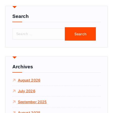
Search
S
e
a
r
c
h
f
Archives
o
r
August 2026
:
July 2026
September 2025
August 2025