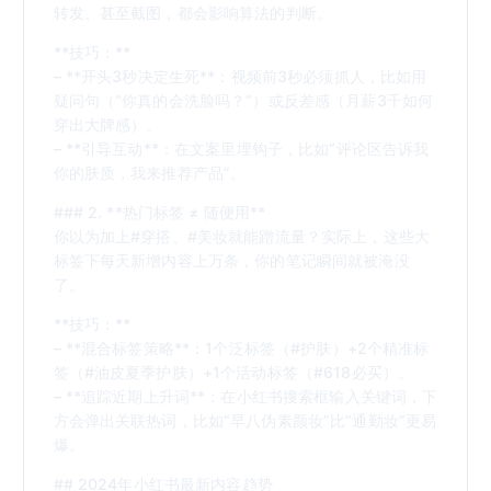
转发、甚至截图，都会影响算法的判断。
**技巧：**
– **开头3秒决定生死**：视频前3秒必须抓人，比如用
疑问句（“你真的会洗脸吗？”）或反差感（月薪3千如何
穿出大牌感）。
– **引导互动**：在文案里埋钩子，比如“评论区告诉我
你的肤质，我来推荐产品”。
### 2. **热门标签 ≠ 随便用**
你以为加上#穿搭、#美妆就能蹭流量？实际上，这些大
标签下每天新增内容上万条，你的笔记瞬间就被淹没
了。
**技巧：**
– **混合标签策略**：1个泛标签（#护肤）+2个精准标
签（#油皮夏季护肤）+1个活动标签（#618必买）。
– **追踪近期上升词**：在小红书搜索框输入关键词，下
方会弹出关联热词，比如“早八伪素颜妆”比“通勤妆”更易
爆。
## 2024年小红书最新内容趋势