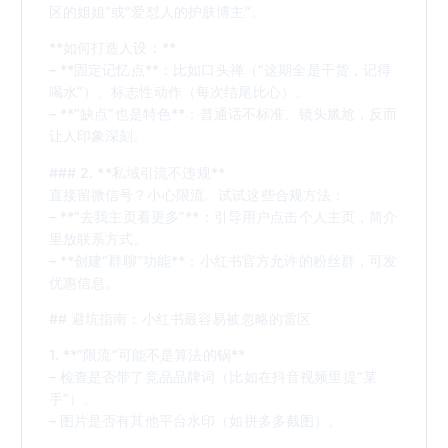
区的姐姐”或“爱怼人的护肤博主”。
**如何打造人设：**
– **固定记忆点**：比如口头禅（“这期全是干货，记得
喝水”）、标志性动作（每次结尾比心）。
– **“缺点”也是特色**：普通话不标准、镜头尴尬，反而
让人印象深刻。
### 2. **私域引流不违规**
直接留微信号？小心限流。试试这些合规方法：
– **“去我主页看更多”**：引导用户点击个人主页，简介
里放联系方式。
– **创建“群聊”功能**：小红书官方允许的粉丝群，可发
优惠信息。
## 避坑指南：小红书最容易被忽略的雷区
1. **“限流”可能不是算法的锅**
– 检查是否带了竞品品牌词（比如在抖音视频里提“某
手”）。
– 图片是否有其他平台水印（如拼多多截图）。