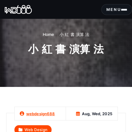
S
k
MENU
i
p
t
Home
小 紅 書 演算 法
o
c
小 紅 書 演算 法
o
n
t
e
n
t
Aug, Wed, 2025
webdesign688
Web Design