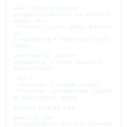
### 1. **“实用主义”碾压“精致摆拍”**
用户越来越反感过度修饰的内容。真实、接地气的分享
更受欢迎，比如：
– **“翻车实录”**：化妆失误、穿搭踩雷，反而让人感觉
真实。
– **“低成本解决方案”**：用发夹代替睫毛夹、10元店
好物推荐。
### 2. **视频＞图文，但别乱拍**
虽然视频流量更高，但“无效视频”（比如全程不说话、
画面模糊）还不如图文。
**技巧：**
– **竖屏3:4比例**：占满手机屏幕，沉浸感更强。
– **字幕+关键帧**：用户可能静音刷视频，字幕必须清
晰；每5秒一个画面切换，避免枯燥。
## 让粉丝从“路过”变“铁粉”的秘诀
### 1. **人设＞内容**
用户可能忘记你发过什么，但会记住“那个总分享职场雷