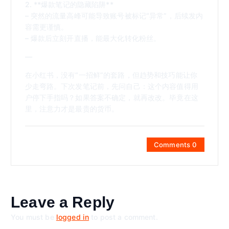
2. **爆款笔记的隐藏陷阱**
– 突然的流量高峰可能导致账号被标记“异常”，后续发内
容需更谨慎。
– 爆款后立刻开直播，能最大化转化粉丝。
—
在小红书，没有“一招鲜”的套路，但趋势和技巧能让你
少走弯路。下次发笔记前，先问自己：这个内容值得用
户停下手指吗？如果答案不确定，就再改改。毕竟在这
里，注意力才是最贵的货币。
Comments 0
Leave a Reply
You must be
logged in
to post a comment.