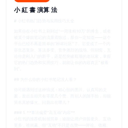
小 紅 書 演算 法
# 小红书热门趋势与实用技巧大全
如果你在小红书上刷到过“一周涨粉10万”的博主，或者
被某个爆款笔记的流量震惊过，那你一定知道——这个
平台已经不再是简单的“种草社区”了。它变成了一个内
容生态复杂、算法多变、竞争激烈的战场。但别慌，无
论你是刚入门的新手，还是想突破瓶颈的老玩家，掌握
它的热门趋势和实用技巧，就能让你的内容真正“被看
到”。
## 为什么你的小红书笔记没人看？
你可能遇到过这种情况：精心拍的图片、认真写的文
案，发出去却只有零星几个赞。而别人的随手拍，却能
莫名其妙爆火。问题出在哪儿？
### 1. **算法偏爱“高互动”内容**
小红书的推荐机制很简单：谁能让用户停留更久、互动
更多，谁就赢。但“互动”不只是点赞——评论、收藏、