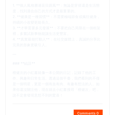
1. **個人風格勝過盲目跟風**：無論是穿搭還是生活態
度，找到適合自己的方式才是最重要的。
2. **健康是一種習慣**：不需要極端節食或瘋狂健身，
持續的小改變更能長久。
3. **才華需要多元發展**：不要把自己局限在一個框架
裡，多嘗試新事物能讓生活更豐富。
4. **真實最能打動人**：在社交媒體上，真誠的分享比
完美的形象更吸引人。
—
### **結語**
檀健次的小紅書就像一本公開的日記，記錄了他的工
作、興趣和日常生活。透過這個平臺，我們看到的不僅
是一個明星，更是一個有血有肉、有趣有想法的人。如
果你還沒關注他，現在就去小紅書搜尋「檀健次」吧，
說不定會發現意想不到的驚喜！
Comments 0