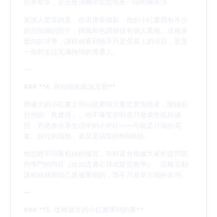
分享歌單，甚至會彈鋼琴或吉他來一段即興表演。
更讓人驚喜的是，他還擅長攝影。他的小紅書裡有不少
親自拍攝的照片，構圖和色調都很有個人風格。這種多
面向的才華，讓粉絲看到他不只是螢幕上的演員，更是
一個對生活充滿熱情的普通人。
—
### **4. 與粉絲的真誠互動**
檀健次的小紅書之所以能累積大量忠實追隨者，關鍵在
於他的「真實感」。他不像某些明星只發廣告或精修
照，而是會分享生活中的小片段——可能是片場的花
絮、旅行的隨拍，甚至是搞笑的NG鏡頭。
他也經常回覆粉絲的留言，有時還會根據大家的提問製
作專門的內容（比如護膚心得或髮型教學）。這種互動
讓粉絲感覺自己是被重視的，而不只是單方面的崇拜。
—
### **5. 從檀健次的小紅書學到的事**