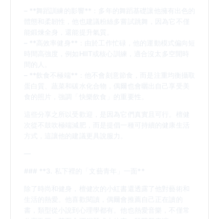
– **舞蹈訓練的影響**：多年的舞蹈基礎讓他擁有出色的
體態和柔韌性，他也建議粉絲多嘗試跳舞，因為它不僅
能鍛煉全身，還能提升氣質。
– **高效率健身**：由於工作忙碌，他的運動模式偏向短
時間高強度，例如HIIT或核心訓練，適合沒太多空閒時
間的人。
– **飲食不極端**：他不會刻意節食，而是注重均衡攝取
蛋白質、蔬菜和碳水化合物，偶爾也會曬出自己享受美
食的照片，強調「快樂飲食」的重要性。
這些分享之所以受歡迎，是因為它們真實且可行。檀健
次從不鼓吹極端減肥，而是提倡一種可持續的健康生活
方式，這讓他的建議更具說服力。
—
### **3. 私下裡的「文藝青年」一面**
除了時尚和健身，檀健次的小紅書還透露了他對藝術和
生活的熱愛。他喜歡閱讀，偶爾會推薦自己正在讀的
書，類型從小說到心理學都有。他也熱愛音樂，不僅常