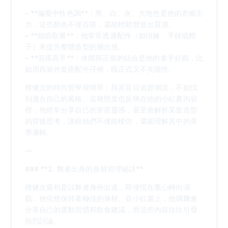
– **偏愛中性色調**：黑、白、灰、大地色是他的衣櫥主
力，這些顏色不僅百搭，還能輕鬆營造出質感。
– **細節取勝**：他常常透過配件（如項鍊、手錶或帽
子）來提升整體造型的層次感。
– **混搭高手**：休閒與正裝的結合是他的拿手好戲，比
如用西裝外套搭配牛仔褲，既正式又不失隨性。
檀健次的時尚哲學很簡單：與其盲目追趕潮流，不如找
到適合自己的風格。這種態度也反映在他的小紅書內容
裡，他經常分享自己的穿搭靈感，甚至會解析某套造型
的背後思考，讓粉絲們不僅能模仿，還能理解其中的美
學邏輯。
—
### **2. 舞者出身的身材管理秘訣**
檀健次最初是以舞者身份出道，即便現在重心轉向演
戲，他依然保持著極佳的身材。在小紅書上，他偶爾會
分享自己的運動習慣和飲食建議，而這些內容往往引發
熱烈討論。