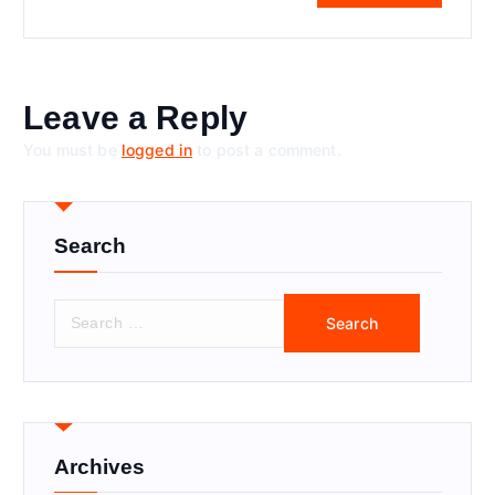
Leave a Reply
You must be
logged in
to post a comment.
Search
S
e
a
r
c
h
f
Archives
o