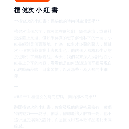
檀 健次 小 紅 書
**檀健次的小紅書：揭秘他的時尚與生活哲學**
檀健次這個名字，你可能在影視劇、舞臺表演，或是社
交媒體上見過。但如果你真的想了解他私下的一面，小
紅書絕對是個寶藏地。作為一位多才多藝的藝人，檀健
次不僅在演藝事業上表現出色，他的個人風格和生活態
度也吸引了無數粉絲。今天，我們就來深入探討他在小
紅書上分享的內容，看看他是如何透過這個平臺展現自
己的時尚品味、日常習慣，以及那些不為人知的小細
節。
—
### **1. 檀健次的時尚密碼：簡約卻不簡單**
翻開檀健次的小紅書，你會發現他的穿搭風格有一種獨
特的魅力——乾淨、俐落，卻總能讓人眼前一亮。他不
追求過度浮誇的設計，而是擅長用基本款單品搭配出高
級感。