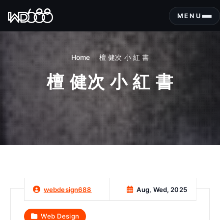
S
k
MENU
i
p
t
Home
檀 健次 小 紅 書
o
c
檀 健次 小 紅 書
o
n
t
e
n
t
Aug, Wed, 2025
webdesign688
Web Design