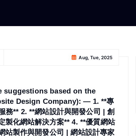
Aug, Tue, 2025
le suggestions based on the
te Design Company): — 1. **專
** 2. **網站設計與開發公司 | 創
 定製化網站解決方案** 4. **優質網站
 **網站製作與開發公司 | 網站設計專家