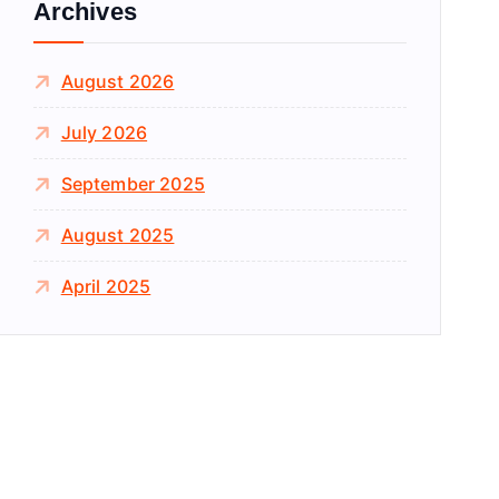
f
Archives
o
r
August 2026
:
July 2026
September 2025
August 2025
April 2025