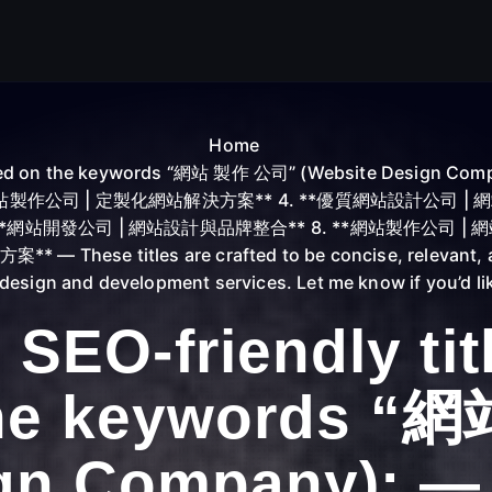
Home
ons based on the keywords “網站 製作 公司” (Website De
**網站製作公司 | 定製化網站解決方案** 4. **優質網站設計公司 |
 **網站開發公司 | 網站設計與品牌整合** 8. **網站製作公司 |
e titles are crafted to be concise, relevant, and k
design and development services. Let me know if you’d li
SEO-friendly ti
the keywords 
ign Company):