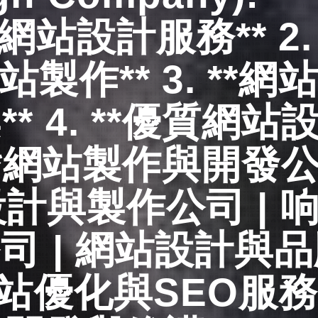
網站設計服務** 2
站製作** 3. **網
 4. **優質網站
 **網站製作與開發
網站設計與製作公司 |
司 | 網站設計與品牌
站優化與SEO服務**