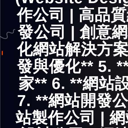
作公司 | 高品質
發公司 | 創意網
化網站解決方案**
發與優化** 5.
家** 6. **
7. **網站開發公
站製作公司 | 網