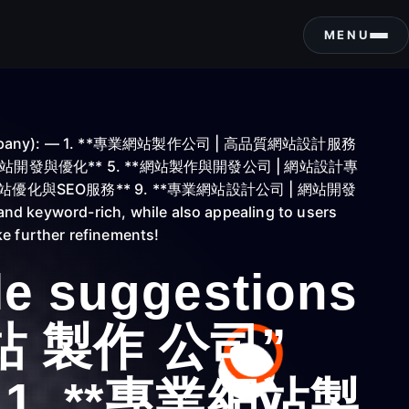
MENU
sign Company): — 1. **專業網站製作公司 | 高品質網站設計服務
 網站開發與優化** 5. **網站製作與開發公司 | 網站設計專
 網站優化與SEO服務** 9. **專業網站設計公司 | 網站開發
eyword-rich, while also appealing to users
ke further refinements!
tle suggestions
“網站 製作 公司”
 — 1. **專業網站製