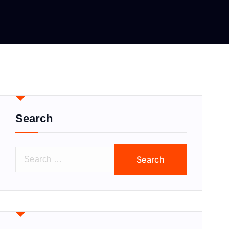
Search
S
e
a
r
c
h