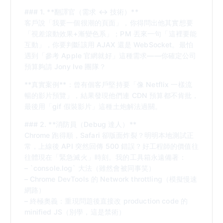
### 1. **翻譯官（需求 ↔ 技術）**
客戶說「我要一個很潮的頁面」，你得問出他其實想要
「視差滾動效果+漸變色系」；PM 丟來一句「這裡要能
互動」，你要判斷該用 AJAX 還是 WebSocket。最怕
遇到「參考 Apple 官網就好」這種需求——你確定公司
預算夠請 Jony Ive 團隊？
**真實案例**：曾有個客戶堅持要「像 Netflix 一樣流
暢的影片預覽」，結果發現他們連 CDN 預算都不肯批，
最後用「gif 假裝影片」這種土炮解法過關。
### 2. **消防員（Debug 達人）**
Chrome 跑得順，Safari 卻版面炸裂？明明本地測試正
常，上線後 API 突然回傳 500 錯誤？好工程師的價值往
往體現在「緊急滅火」時刻。我的工具箱永遠備著：
– `console.log` 大法（雖然會被同事笑）
– Chrome DevTools 的 Network throttling（模擬慢速
網路）
– 終極奧義：重現問題後直接改 production code 的
minified JS（別學，這是禁術）