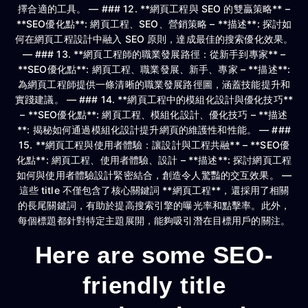
擇合適的工具。 — ### 12. **網頁工程與 SEO 的雙贏策略** –
**SEO優化點**: 網頁工程、SEO、營銷策略 – **描述**: 探討如
何在網頁工程設計中融入 SEO 原則，達成最佳的搜索優化效果。
— ### 13. **網頁工程師的職業發展路徑：從新手到專家** –
**SEO優化點**: 網頁工程、職業發展、新手、專家 – **描述**:
為網頁工程師提供一條清晰的職業發展路徑圖，涵蓋技能提升和
實踐建議。 — ### 14. **網頁工程中的模組化設計與優化技巧**
– **SEO優化點**: 網頁工程、模組化設計、優化技巧 – **描述
**: 揭秘如何通過模組化設計提升網頁的維護性和性能。 — ###
15. **網頁工程與使用者體驗：讓設計與工程共融** – **SEO優
化點**: 網頁工程、使用者體驗、設計 – **描述**: 探討網頁工程
如何與使用者體驗設計緊密結合，創造令人驚豔的交互效果。 —
這些 title 不僅包含了核心關鍵詞 **網頁工程**，還採用了相關
的長尾關鍵詞，有助於提高搜索引擎的曝光率和點擊率。此外，
每個標題都針對特定主題展開，能夠吸引潛在目標用戶的關注。
Here are some SEO-
friendly title