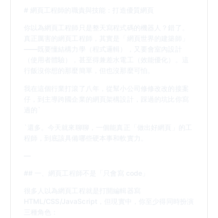
# 網頁工程師的職責與技能：打造優質網頁
你以為網頁工程師只是整天寫程式碼的機器人？錯了。
真正厲害的網頁工程師，其實是「網頁世界的建築師」
——既要懂結構力學（程式邏輯），又要會室內設計
（使用者體驗），甚至得兼差水電工（效能優化）。這
行飯沒你想的那麼簡單，但也沒那麼可怕。
我在這個行業打滾了八年，從幫小公司修修改改的接案
仔，到主導跨國企業的網頁架構設計，踩過的坑比你寫
過的`
`還多。今天就來聊聊，一個能真正「做出好網頁」的工
程師，到底該具備哪些硬本事和軟實力。
—
## 一、網頁工程師不是「只會寫 code」
很多人以為網頁工程就是打開編輯器寫
HTML/CSS/JavaScript，但現實中，你至少得同時扮演
三種角色：