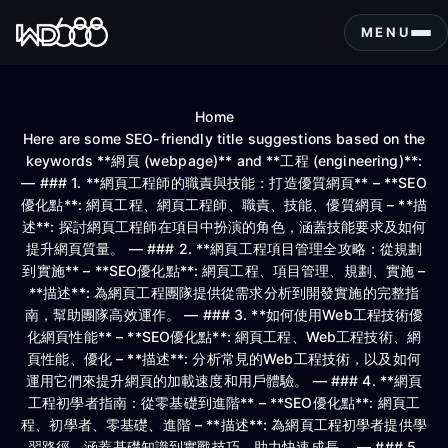
S
k
MENU
i
p
t
Home
o
Here are some SEO-friendly title suggestions based on the
c
keywords **網頁 (webpage)** and **工程 (engineering)**:
o
— ### 1. **網頁工程師的職責與技能：打造優質網頁** – **SEO
n
優化點**: 網頁工程、網頁工程師、職責、技能、優質網頁 – **描
t
述**: 探討網頁工程師在項目中扮演的角色，涵蓋技能要求及如何
e
提升網頁質量。 — ### 2. **網頁工程項目管理全攻略：從規劃
n
到實施** – **SEO優化點**: 網頁工程、項目管理、規劃、實施 –
t
**描述**: 為網頁工程團隊提供從需求分析到開發實施的完整指
南，幫助團隊高效運作。 — ### 3. **如何使用Web工程技術優
化網頁性能** – **SEO優化點**: 網頁工程、Web工程技術、網
頁性能、優化 – **描述**: 分析常見的Web工程技術，以及如何
運用它們來提升網頁的加載速度和用戶體驗。 — ### 4. **網頁
工程初學者指南：從零基礎到進階** – **SEO優化點**: 網頁工
程、初學者、零基礎、進階 – **描述**: 為網頁工程初學者提供學
習路徑，涵蓋基礎知識到實戰技巧，助力快速成長。 — ### 5.