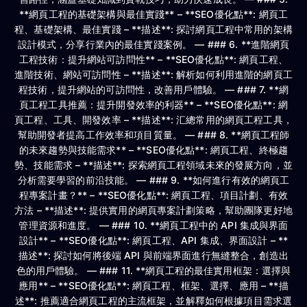
**網頁工程的基礎架構與最佳實踐** – **SEO優化點**: 網頁工
程、基礎架構、最佳實踐 – **描述**: 探討網頁工程中常用的架構
設計模式，分享行業內的最佳實踐案例。 — ### 6. **進階網頁
工程技術：提升網站可訪問性** – **SEO優化點**: 網頁工程、
進階技術、網站可訪問性 – **描述**: 解析如何利用進階的網頁工
程技術，提升網站的可訪問性，改善用戶體驗。 — ### 7. **網
頁工程工具推薦：提升開發效率的利器** – **SEO優化點**: 網
頁工程、工具、開發效率 – **描述**: 汇總常用的網頁工程工具，
幫助開發者提高工作效率和項目質量。 — ### 8. **網頁工程師
的未來趨勢與技能需求** – **SEO優化點**: 網頁工程、終極趨
勢、技能需求 – **描述**: 探索網頁工程領域未來的發展方向，並
分析需要學習的前沿技能。 — ### 9. **如何進行有效的網頁工
程專案計畫？** – **SEO優化點**: 網頁工程、項目計劃、有效
方法 – **描述**: 提供實用的網頁專案計劃策略，幫助團隊更好地
管理資源和進度。 — ### 10. **網頁工程中的 API 集成與界面
設計** – **SEO優化點**: 網頁工程、API 集成、界面設計 – **
描述**: 探討如何將後端 API 與前端界面進行無縫整合，創造出
色的用戶體驗。 — ### 11. **網頁工程的最佳實用框架：選擇與
應用** – **SEO優化點**: 網頁工程、框架、選擇、應用 – **描
述**: 推薦適合網頁工程的主流框架，並解釋如何根據項目需求選