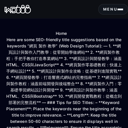
S
k
MENU
i
p
t
Home
o
Here are some SEO-friendly title suggestions based on the
c
keywords “網頁 製作 教學” (Web Design Tutorial): — 1. **網
o
頁設計與製作入門教學：從零開始學做網站** 2. **網頁製作教
n
程：手把手教你打造專業網站** 3. **網頁設計與開發教學：涵蓋
t
HTML、CSS與JavaScript** 4. **網頁製作零基礎教程：快速上
e
手網站設計** 5. **網頁設計與製作全攻略：從基礎到進階實戰**
n
6. **網頁開發教學：打造響應式網站的完整指南** 7. **網頁設計
t
與製作教程：涵蓋前端開發與後端整合** 8. **網頁製作入門：零
基礎學習網站設計與開發** 9. **網頁設計與製作教學：涵蓋
HTML、CSS與Bootstrap** 10. **網頁開發實戰教程：從概念到
部署的完整流程** — ### Tips for SEO Titles: – **Keyword
Placement**: Place the keywords near the beginning of the
title to improve relevance. – **Length**: Keep the title
between 50-60 characters to ensure it displays well in
search results. – **Relevance**: Ensure the title accurately