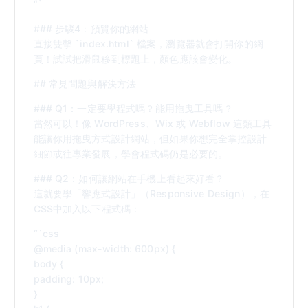
“`
### 步驟4：預覽你的網站
直接雙擊 `index.html` 檔案，瀏覽器就會打開你的網
頁！試試把滑鼠移到標題上，顏色應該會變化。
## 常見問題與解決方法
### Q1：一定要學程式嗎？能用拖曳工具嗎？
當然可以！像 WordPress、Wix 或 Webflow 這類工具
能讓你用拖曳方式設計網站，但如果你想完全掌控設計
細節或往專業發展，學會程式碼仍是必要的。
### Q2：如何讓網站在手機上看起來好看？
這就要學「響應式設計」（Responsive Design），在
CSS中加入以下程式碼：
“`css
@media (max-width: 600px) {
body {
padding: 10px;
}