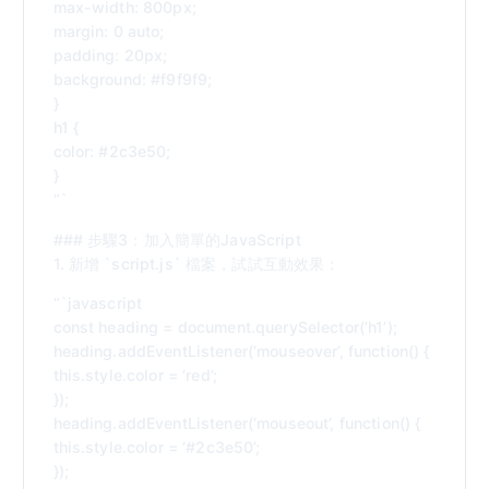
max-width: 800px;
margin: 0 auto;
padding: 20px;
background: #f9f9f9;
}
h1 {
color: #2c3e50;
}
“`
### 步驟3：加入簡單的JavaScript
1. 新增 `script.js` 檔案，試試互動效果：
“`javascript
const heading = document.querySelector(‘h1’);
heading.addEventListener(‘mouseover’, function() {
this.style.color = ‘red’;
});
heading.addEventListener(‘mouseout’, function() {
this.style.color = ‘#2c3e50’;
});