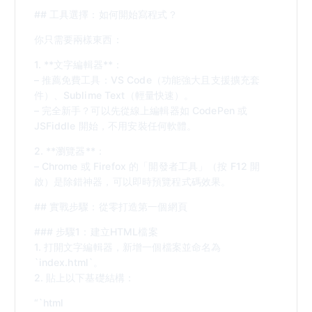
## 工具選擇：如何開始寫程式？
你只需要兩樣東西：
1. **文字編輯器**：
– 推薦免費工具：VS Code（功能強大且支援擴充套
件）、Sublime Text（輕量快速）。
– 完全新手？可以先從線上編輯器如 CodePen 或
JSFiddle 開始，不用安裝任何軟體。
2. **瀏覽器**：
– Chrome 或 Firefox 的「開發者工具」（按 F12 開
啟）是除錯神器，可以即時預覽程式碼效果。
## 實戰步驟：從零打造第一個網頁
### 步驟1：建立HTML檔案
1. 打開文字編輯器，新增一個檔案並命名為
`index.html`。
2. 貼上以下基礎結構：
“`html