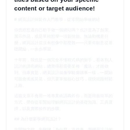
content or target audience!
# 網頁設計與製作入門教學：從零開始學做網站
你曾經想過自己動手做一個網站嗎？也許是為了創業、
展示作品，或是單純想學一項新技能。無論動機是什
麼，網頁設計並沒有想像中那麼難——只要你願意從基
礎開始，一步步學習。
十年前，我也是一個完全不懂程式碼的新手，看著別人
設計的漂亮網站，總覺得那需要某種「魔法」才能做
到。但事實是，網頁設計就像學騎腳踏車一樣，一開始
可能會搖搖晃晃，但只要掌握核心技巧，很快就能輕鬆
上路。
這篇文章不會用一堆專業術語轟炸你，而是用最簡單的
方式，帶你從零開始理解網頁設計的基礎知識、工具選
擇，以及實際操作的步驟。
## 為什麼要學網頁設計？
在開始之前，先聊聊「為什麼」這件事。學網頁設計的