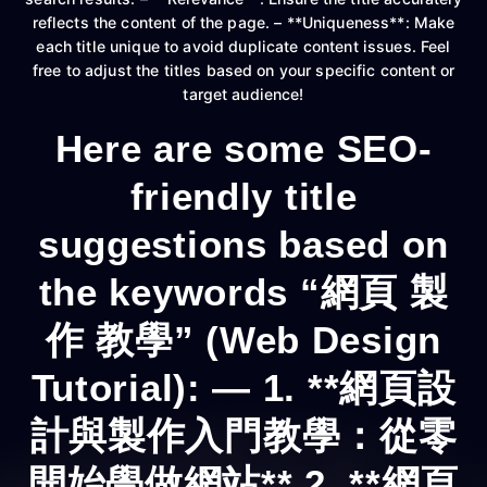
reflects the content of the page. – **Uniqueness**: Make
each title unique to avoid duplicate content issues. Feel
free to adjust the titles based on your specific content or
target audience!
Here are some SEO-
friendly title
suggestions based on
the keywords “網頁 製
作 教學” (Web Design
Tutorial): — 1. **網頁設
計與製作入門教學：從零
開始學做網站** 2. **網頁