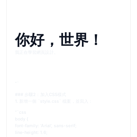
你好，世界！
我正在學習網頁設計。
“`
### 步驟2：加入CSS樣式
1. 新增一個 `style.css` 檔案，並寫入：
“`css
body {
font-family: ‘Arial’, sans-serif;
line-height: 1.6;