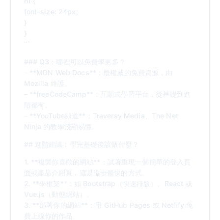
h1 {
font-size: 24px;
}
}
“`
### Q3：哪裡可以免費學更多？
– **MDN Web Docs**：最權威的免費資源，由
Mozilla 維護。
– **freeCodeCamp**：互動式學習平台，從基礎到進
階都有。
– **YouTube頻道**：Traversy Media、The Net
Ninja 的教學淺顯易懂。
## 進階建議：學完基礎後該做什麼？
1. **複製你喜歡的網站**：試著重現一個簡單的登入頁
面或產品介紹頁，這是進步最快的方式。
2. **學框架**：如 Bootstrap（快速排版）、React 或
Vue.js（動態網站）。
3. **部署你的網站**：用 GitHub Pages 或 Netlify 免
費上線你的作品。