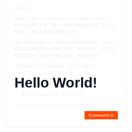
## 結語
網頁設計最迷人的地方在於——你寫的每一行程式碼，
都能立刻看到成果。即使一開始的網站陽春到只有文字
和按鈕，那也是屬於你的數位空間。
我至今還記得自己第一個網頁上線時的興奮感，那是一
個用螢光綠背景配上閃爍文字的「災難作品」，但正是
從那裡開始，我慢慢學會如何做出專業的網站。
現在輪到你了！打開編輯器，寫下你的第一行 `
Hello World!
`，這會是你成為網頁設計師的第一步。
Comments 0