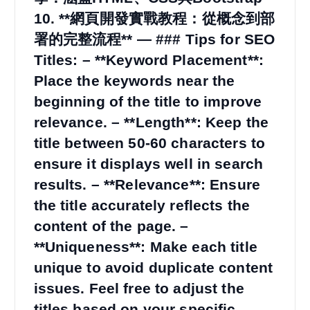
10. **網頁開發實戰教程：從概念到部
署的完整流程** — ### Tips for SEO
Titles: – **Keyword Placement**:
Place the keywords near the
beginning of the title to improve
relevance. – **Length**: Keep the
title between 50-60 characters to
ensure it displays well in search
results. – **Relevance**: Ensure
the title accurately reflects the
content of the page. –
**Uniqueness**: Make each title
unique to avoid duplicate content
issues. Feel free to adjust the
titles based on your specific