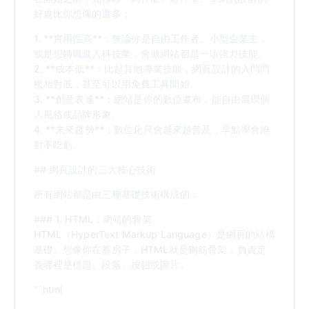
好處比你想像的還多：
1. **實用性高**：無論你是自由工作者、小型企業主，
或是想轉職進入科技業，會做網站都是一項強力技能。
2. **成本低**：比起其他專業技能，網頁設計的入門門
檻相對低，甚至可以用免費工具開始。
3. **創意表達**：網站是你的數位畫布，能自由展現個
人風格或品牌形象。
4. **未來趨勢**：數位化只會越來越普及，早點學會絕
對不吃虧。
## 網頁設計的三大核心技術
所有網站都是由三種基礎技術構成的：
### 1. HTML：網站的骨架
HTML（HyperText Markup Language）是網頁的結構
基礎。想像你在蓋房子，HTML就是鋼筋骨架，負責定
義哪裡是標題、段落、按鈕或圖片。
“`html