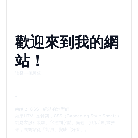
歡迎來到我的網
站！
這是一個段落。
“`
### 2. CSS：網站的造型師
如果HTML是骨架，CSS（Cascading Style Sheets）
就是衣服和妝容。它控制字體、顏色、排版和動畫效
果，讓網站從「能用」變成「好看」。