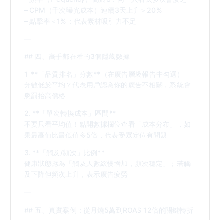
– CPM（千次曝光成本）連續3天上升＞20%
– 點擊率＜1%：代表素材吸引力不足
—
## 四、高手都在看的3個隱藏數據
1. **「品質排名」分數**（在廣告層級報告中勾選）
分數低於平均？代表用戶認為你的廣告不相關，系統會
懲罰抬高價格
2. **「單次轉換成本」區間**
不要只看平均值！點開數據欄位查看「成本分布」，如
果最高值比最低值多5倍，代表受眾定位有問題
3. **「觸及/頻次」比例**
健康狀態應為「觸及人數緩慢增加，頻次穩定」；若觸
及下降但頻次上升，表示廣告疲勞
—
## 五、真實案例：從月燒5萬到ROAS 12倍的關鍵轉折