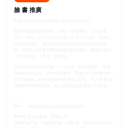
臉 書 推廣
# 如何有效進行臉書推廣？完整指南與技巧
臉書推廣聽起來很簡單，對吧？開個廣告、設定預算、
按下「發布」——然後就等著訂單湧入？可惜，現實往
往沒那麼美好。我見過太多品牌砸錢投廣告卻效果平
平，也幫不少企業調整策略後讓業績翻倍。關鍵不在於
「有沒有做」，而是「怎麼做」。
這篇文章不會給你那種「三天見效」的速成偏方，而是
拆解從目標設定、廣告類型選擇、受眾定位到數據分析
的完整邏輯。你會學到為什麼同樣的預算，有人能拿到1
塊錢的單次轉換成本，有人卻燒光資金還看不到水花。
—
## 一、臉書推廣前必須搞懂的3個真相
### 1. 演算法偏愛「真實互動」
臉書早就不是「付錢就能贏」的戰場。2023年的演算法