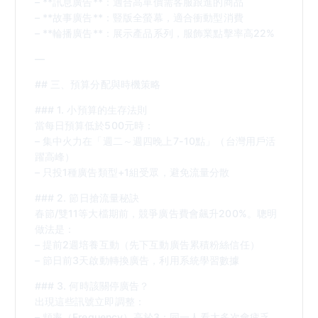
– **訊息廣告**：適合高單價需客服跟進的商品
– **故事廣告**：豎版全螢幕，適合衝動型消費
– **輪播廣告**：展示產品系列，服飾業點擊率高22%
—
## 三、預算分配與時機策略
### 1. 小預算的生存法則
當每日預算低於500元時：
– 集中火力在「週二～週四晚上7-10點」（台灣用戶活
躍高峰）
– 只投1種廣告類型+1組受眾，避免流量分散
### 2. 節日搶流量秘訣
春節/雙11等大檔期前，競爭廣告費會飆升200%。聰明
做法是：
– 提前2週培養互動（先下互動廣告累積粉絲信任）
– 節日前3天啟動轉換廣告，利用系統學習數據
### 3. 何時該關停廣告？
出現這些訊號立即調整：
– 頻率（Frequency）高於3：同一人看太多次會疲乏