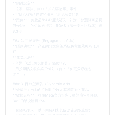
**關鍵設定**：
– 追蹤「購買」而非「加入購物車」事件
– 排除7天內已購買的用戶（避免浪費預算）
**案例**：美妝品牌A/B測試發現，針對「曾瀏覽商品頁
但未結帳」的受眾再行銷，ROAS（廣告支出回報率）達
8.3倍
### 2. 互動廣告（Engagement Ads）
**隱藏功能**：高互動貼文會被系統免費推薦給相似用
戶
**進階玩法**：
– 舉辦「標記朋友抽獎」擴散觸及
– 用投票貼文收集客戶偏好（例：「你更愛哪種包
裝？」）
### 3. 目錄型廣告（Dynamic Ads）
**優勢**：自動向不同用戶展示其瀏覽過的商品
**數據真相**：根據Meta官方報告，動態廣告能降低
30%的單次購買成本
（因篇幅限制，以下簡要列出其餘廣告類型重點）