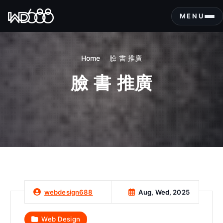
S
k
MENU
i
p
t
Home
臉 書 推廣
o
c
臉 書 推廣
o
n
t
e
n
t
Aug, Wed, 2025
webdesign688
Web Design