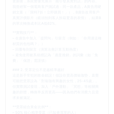
更新後，系統會優先展示「能引發真實對話」的內容。
我曾經幫一個電商客戶測試過：同一款產品，A廣告用硬
銷文案（「限時7折！立即購買！」），B廣告改用客戶
真實評價影片（鏡頭拍到客人拆箱驚喜的表情），結果B
的單次轉換成本比A低62%。
**實戰技巧**：
– 在廣告中加入「提問句」引留言（例如：「你用過這種
材質的包包嗎？」）
– 回覆每則留言（演算法會計算互動熱度）
– 避免使用被系統標記為「過度推銷」的詞彙（如「免
費」「保證」需謹慎）
### 2. 受眾定位不是越精準越好
這是新手常犯的致命錯誤！假設你賣高價瑜珈墊，直覺
可能把受眾設為「對瑜珈有興趣的女性，25-45歲」。
但實際測試發現，加入「戶外運動」「冥想」等相關興
趣的群體，轉換率反而更高——因為他們有消費力且需
求未被滿足。
**受眾組合黃金比例**：
– 50% 核心精準受眾（已知會買單的人）