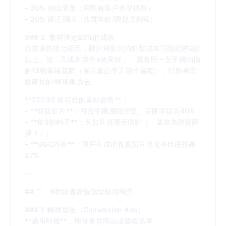
– 30% 相似受眾（用現有客戶名單擴展）
– 20% 廣泛測試（放寬年齡/興趣撈新客）
### 3. 素材決定80%的成敗
臉書廣告後台顯示，圖片與影片的點擊成本可能相差3倍
以上。但「高成本製作≠效果好」，我曾用一支手機拍攝
的15秒幕後花絮（展示產品手工製作過程），打敗專業
團隊拍的4K形象廣告。
**2023年最有效的素材趨勢**：
– **豎版影片**：符合手機瀏覽習慣，完播率提高40%
– **前3秒鉤子**：例如直接展示痛點（「還在為脫髮困
擾？」）
– **UGC內容**：用戶生成的真實照片轉化率比棚拍高
27%
—
## 二、6種臉書廣告類型應用場景
### 1. 轉換廣告（Conversion Ads）
**適用時機**：明確要賣商品或獲取名單