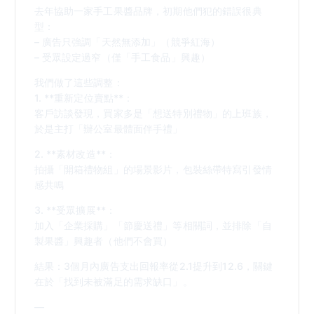
去年協助一家手工果醬品牌，初期他們犯的錯誤很典
型：
– 廣告只強調「天然無添加」（競爭紅海）
– 受眾設定過窄（僅「手工食品」興趣）
我們做了這些調整：
1. **重新定位賣點**：
客戶訪談發現，買家多是「想送特別禮物」的上班族，
於是主打「辦公室最體面伴手禮」
2. **素材改造**：
拍攝「開箱禮物組」的場景影片，包裝絲帶特寫引發情
感共鳴
3. **受眾擴展**：
加入「企業採購」「節慶送禮」等相關詞，並排除「自
製果醬」興趣者（他們不會買）
結果：3個月內廣告支出回報率從2.1提升到12.6，關鍵
在於「找到未被滿足的需求缺口」。
—